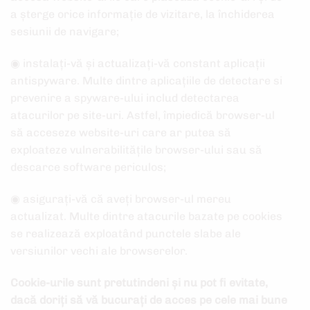
a șterge orice informație de vizitare, la închiderea
sesiunii de navigare;
◉ instalați-vă și actualizați-vă constant aplicații
antispyware. Multe dintre aplicațiile de detectare si
prevenire a spyware-ului includ detectarea
atacurilor pe site-uri. Astfel, împiedică browser-ul
să acceseze website-uri care ar putea să
exploateze vulnerabilitățile browser-ului sau să
descarce software periculos;
◉ asigurați-vă că aveți browser-ul mereu
actualizat. Multe dintre atacurile bazate pe cookies
se realizează exploatând punctele slabe ale
versiunilor vechi ale browserelor.
Cookie-urile sunt pretutindeni și nu pot fi evitate,
dacă doriți să vă bucurați de acces pe cele mai bune