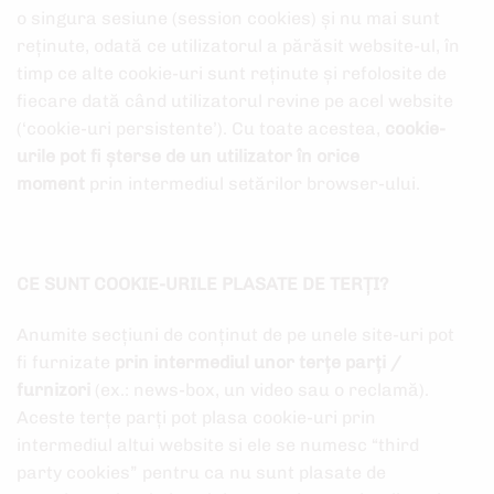
o singura sesiune (session cookies) și nu mai sunt
reținute, odată ce utilizatorul a părăsit website-ul, în
timp ce alte cookie-uri sunt reținute și refolosite de
fiecare dată când utilizatorul revine pe acel website
(‘cookie-uri persistente’). Cu toate acestea,
cookie-
urile pot fi șterse de un utilizator în orice
moment
prin intermediul setărilor browser-ului.
CE SUNT COOKIE-URILE PLASATE DE TERȚI?
Anumite secțiuni de conținut de pe unele site-uri pot
fi furnizate
prin intermediul unor terțe parți /
furnizori
(ex.: news-box, un video sau o reclamă).
Aceste terțe parți pot plasa cookie-uri prin
intermediul altui website si ele se numesc “third
party cookies” pentru ca nu sunt plasate de