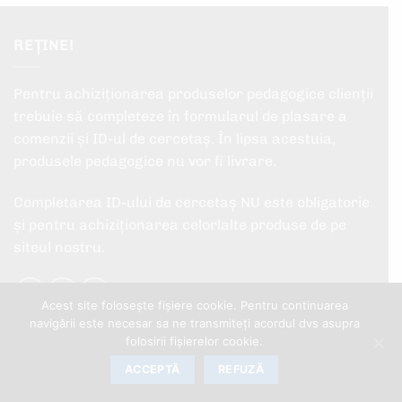
REȚINE!
Pentru achiziționarea produselor pedagogice clienții
trebuie să completeze în formularul de plasare a
comenzii și ID-ul de cercetaș. În lipsa acestuia,
produsele pedagogice nu vor fi livrare.
Completarea ID-ului de cercetaș NU este obligatorie
și pentru achiziționarea celorlalte produse de pe
siteul nostru.
Acest site folosește fișiere cookie. Pentru continuarea
navigării este necesar sa ne transmiteți acordul dvs asupra
folosirii fișierelor cookie.
ULTIMELE NOUTĂȚI
ACCEPTĂ
REFUZĂ