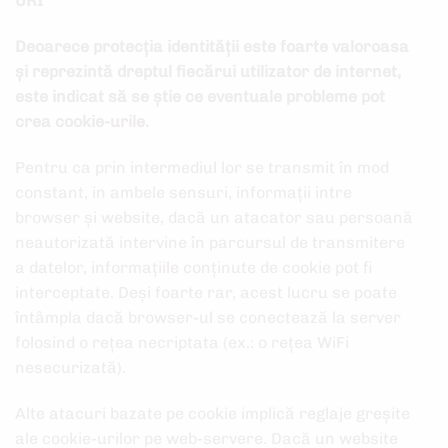
URI
Deoarece protecția identității este foarte valoroasa
și reprezintă dreptul fiecărui utilizator de internet,
este indicat să se știe ce eventuale probleme pot
crea cookie-urile.
Pentru ca prin intermediul lor se transmit în mod
constant, in ambele sensuri, informații intre
browser și website, dacă un atacator sau persoană
neautorizată intervine în parcursul de transmitere
a datelor, informațiile conținute de cookie pot fi
interceptate. Deși foarte rar, acest lucru se poate
întâmpla dacă browser-ul se conectează la server
folosind o rețea necriptata (ex.: o rețea WiFi
nesecurizată).
Alte atacuri bazate pe cookie implică reglaje greșite
ale cookie-urilor pe web-servere. Dacă un website