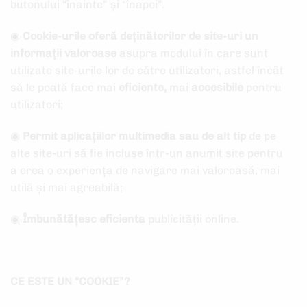
butonului “înainte” și “înapoi”.
◉
Cookie-urile oferă deținătorilor de site-uri un
informații valoroase
asupra modului în care sunt
utilizate site-urile lor de către utilizatori, astfel încât
să le poată face mai
eficiente,
mai
accesibile
pentru
utilizatori;
◉
Permit aplicațiilor multimedia sau de alt tip
de pe
alte site-uri să fie incluse într-un anumit site pentru
a crea o experiența de navigare mai valoroasă, mai
utilă și mai agreabilă;
◉
Îmbunătățesc eficienta
publicității online.
CE ESTE UN “COOKIE”?