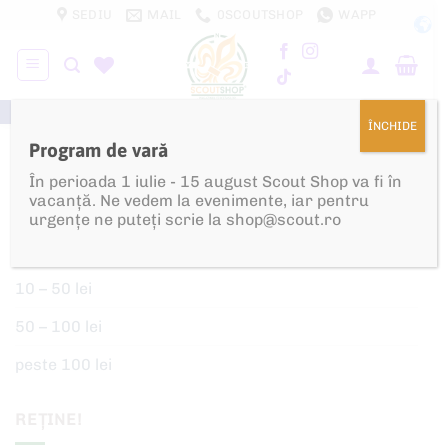
Skip
SEDIU
MAIL
0SCOUTSHOP
WAPP
to
content
100% PROFIT REINVESTIT ÎN CERCETĂȘIE!
ÎNCHIDE
Program de vară
Produse Personalizate
În perioada 1 iulie - 15 august Scout Shop va fi în
vacanță. Ne vedem la evenimente, iar pentru
urgențe ne puteți scrie la shop@scout.ro
DUPĂ PREȚ (LEI)
10 – 50 lei
50 – 100 lei
peste 100 lei
REȚINE!