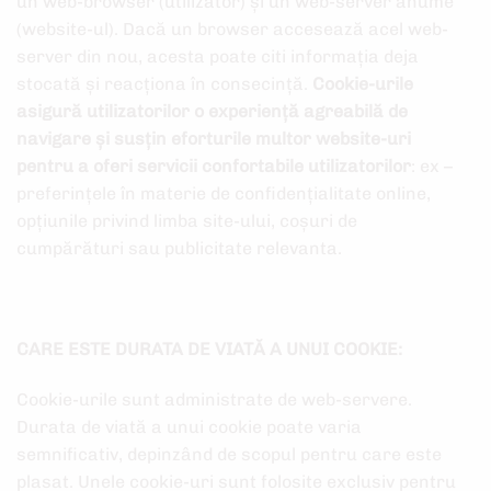
un web-browser (utilizator) și un web-server anume
(website-ul). Dacă un browser accesează acel web-
server din nou, acesta poate citi informația deja
stocată și reacționa în consecință.
Cookie-urile
asigură utilizatorilor o experiență agreabilă de
navigare și susțin eforturile multor website-uri
pentru a oferi servicii confortabile utilizatorilor
: ex –
preferințele în materie de confidențialitate online,
opțiunile privind limba site-ului, coșuri de
cumpărături sau publicitate relevanta.
CARE ESTE DURATA DE VIATĂ A UNUI COOKIE:
Cookie-urile sunt administrate de web-servere.
Durata de viată a unui cookie poate varia
semnificativ, depinzând de scopul pentru care este
plasat. Unele cookie-uri sunt folosite exclusiv pentru