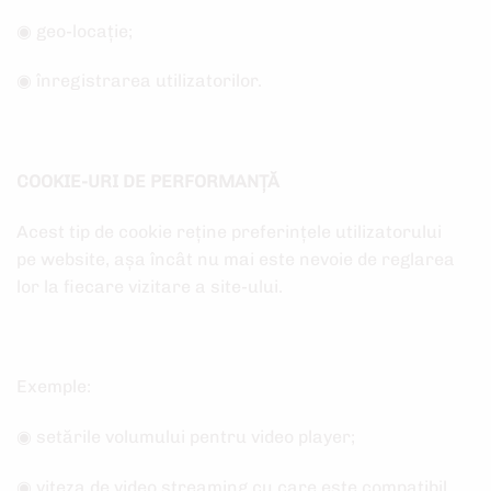
◉ geo-locație;
◉ înregistrarea utilizatorilor.
COOKIE-URI DE PERFORMANȚĂ
Acest tip de cookie reține preferințele utilizatorului
pe website, așa încât nu mai este nevoie de reglarea
lor la fiecare vizitare a site-ului.
Exemple:
◉ setările volumului pentru video player;
◉ viteza de video streaming cu care este compatibil