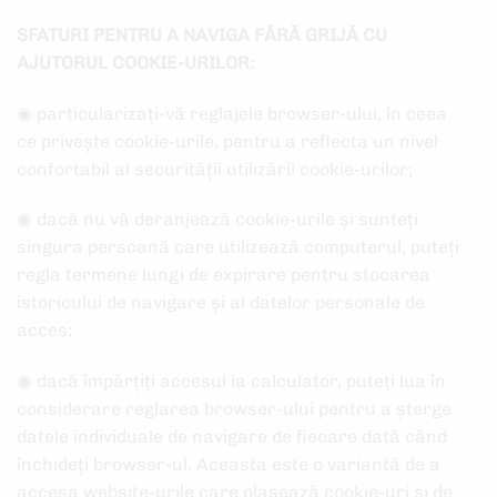
SFATURI PENTRU A NAVIGA FĂRĂ GRIJĂ CU
AJUTORUL COOKIE-URILOR:
◉ particularizați-vă reglajele browser-ului, în ceea
ce privește cookie-urile, pentru a reflecta un nivel
confortabil al securității utilizării cookie-urilor;
◉ dacă nu vă deranjează cookie-urile și sunteți
singura persoană care utilizează computerul, puteți
regla termene lungi de expirare pentru stocarea
istoricului de navigare și al datelor personale de
acces;
◉ dacă împărțiți accesul la calculator, puteți lua în
considerare reglarea browser-ului pentru a șterge
datele individuale de navigare de fiecare dată când
închideți browser-ul. Aceasta este o variantă de a
accesa website-urile care plasează cookie-uri și de