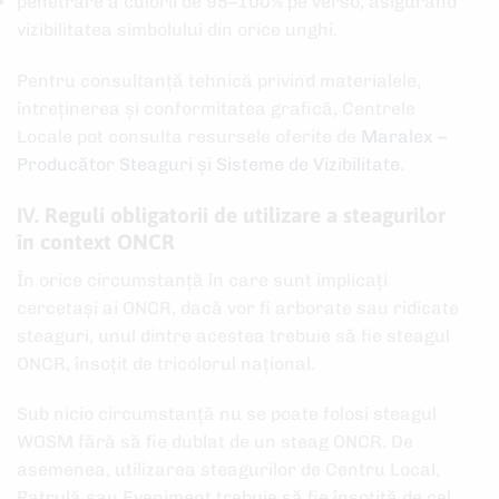
penetrare a culorii de 95–100% pe verso, asigurând
vizibilitatea simbolului din orice unghi.
Pentru consultanță tehnică privind materialele,
întreținerea și conformitatea grafică, Centrele
Locale pot consulta resursele oferite de
Maralex –
Producător Steaguri și Sisteme de Vizibilitate
.
IV. Reguli obligatorii de utilizare a steagurilor
în context ONCR
În orice circumstanță în care sunt implicați
cercetași ai ONCR, dacă vor fi arborate sau ridicate
steaguri, unul dintre acestea trebuie să fie steagul
ONCR, însoțit de tricolorul național.
Sub nicio circumstanță nu se poate folosi steagul
WOSM fără să fie dublat de un steag ONCR. De
asemenea, utilizarea steagurilor de Centru Local,
Patrulă sau Eveniment trebuie să fie însoțită de cel