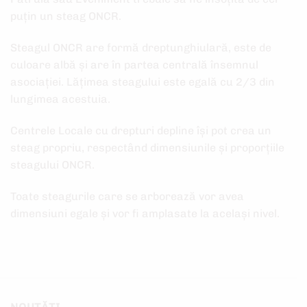
puțin un steag ONCR.
Steagul ONCR are formă dreptunghiulară, este de
culoare albă și are în partea centrală însemnul
asociației. Lățimea steagului este egală cu 2/3 din
lungimea acestuia.
Centrele Locale cu drepturi depline își pot crea un
steag propriu, respectând dimensiunile și proporțiile
steagului ONCR.
Toate steagurile care se arborează vor avea
dimensiuni egale și vor fi amplasate la același nivel.