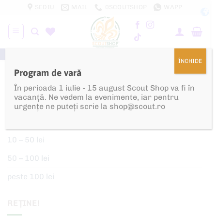
Skip
SEDIU
MAIL
0SCOUTSHOP
WAPP
to
content
100% PROFIT REINVESTIT ÎN CERCETĂȘIE!
ÎNCHIDE
Program de vară
Produse Personalizate
În perioada 1 iulie - 15 august Scout Shop va fi în
vacanță. Ne vedem la evenimente, iar pentru
urgențe ne puteți scrie la shop@scout.ro
DUPĂ PREȚ (LEI)
10 – 50 lei
50 – 100 lei
peste 100 lei
REȚINE!