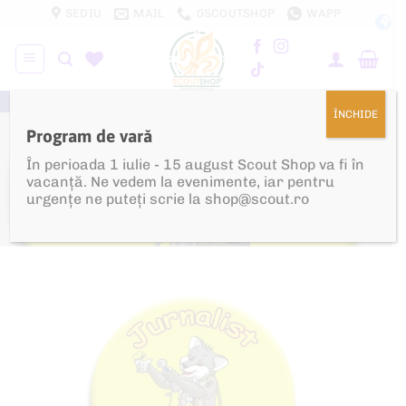
Skip
SEDIU
MAIL
0SCOUTSHOP
WAPP
to
content
100% PROFIT REINVESTIT ÎN CERCETĂȘIE!
ÎNCHIDE
Program de vară
PRIMA PAGINĂ
/
SHOP
/
ECUSOANE
/
PEDAGOGICE
/
ECUSOANE LUPIȘORI
/
În perioada 1 iulie - 15 august Scout Shop va fi în
ECUSOANE DE MERIT
vacanță. Ne vedem la evenimente, iar pentru
urgențe ne puteți scrie la shop@scout.ro