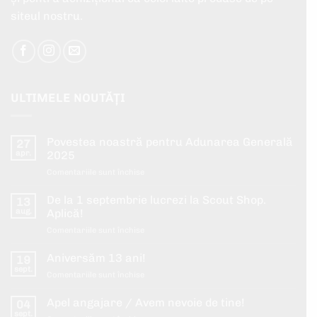
siteul nostru.
ULTIMELE NOUTĂȚI
Povestea noastră pentru Adunarea Generală
27
apr.
2025
pentru
Comentariile sunt închise
Povestea
noastră
De la 1 septembrie lucrezi la Scout Shop.
13
pentru
aug.
Aplică!
Adunarea
pentru
Comentariile sunt închise
Generală
De
2025
la
Aniversăm 13 ani!
19
1
sept.
pentru
Comentariile sunt închise
septembrie
Aniversăm
lucrezi
13
Apel angajare / Avem nevoie de tine!
la
04
ani!
sept.
Scout