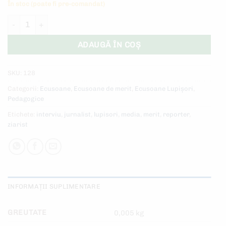
În stoc (poate fi pre-comandat)
Cantitate Ecuson Jurnalist
ADAUGĂ ÎN COȘ
SKU:
128
Categorii:
Ecusoane
,
Ecusoane de merit
,
Ecusoane Lupișori
,
Pedagogice
Etichete:
interviu
,
jurnalist
,
lupisori
,
media
,
merit
,
reporter
,
ziarist
INFORMAȚII SUPLIMENTARE
GREUTATE
0,005 kg