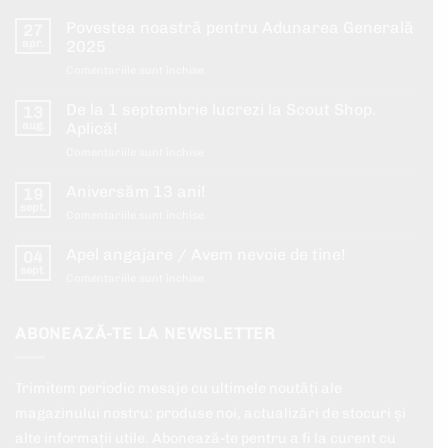
Povestea noastră pentru Adunarea Generală
27
apr.
2025
pentru
Comentariile sunt închise
Povestea
noastră
De la 1 septembrie lucrezi la Scout Shop.
13
pentru
aug.
Aplică!
Adunarea
pentru
Comentariile sunt închise
Generală
De
2025
la
Aniversăm 13 ani!
19
1
sept.
pentru
Comentariile sunt închise
septembrie
Aniversăm
lucrezi
13
Apel angajare / Avem nevoie de tine!
la
04
ani!
sept.
Scout
pentru
Comentariile sunt închise
Shop.
Apel
Aplică!
angajare
/
ABONEAZĂ-TE LA NEWSLETTER
Avem
nevoie
de
Trimitem periodic mesaje cu ultimele noutăți ale
tine!
magazinului nostru: produse noi, actualizări de stocuri și
alte informații utile. Abonează-te pentru a fi la curent cu