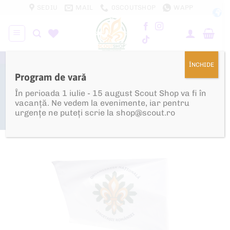
Skip
SEDIU
MAIL
0SCOUTSHOP
WAPP
to
content
100% PROFIT REINVESTIT ÎN CERCETĂȘIE!
ÎNCHIDE
Program de vară
PRIMA PAGINĂ
/
SHOP
/
STEAGURI, DRAPELE,
ROLL-UP
/
DRAPELE DE EXTERIOR
În perioada 1 iulie - 15 august Scout Shop va fi în
vacanță. Ne vedem la evenimente, iar pentru
urgențe ne puteți scrie la shop@scout.ro