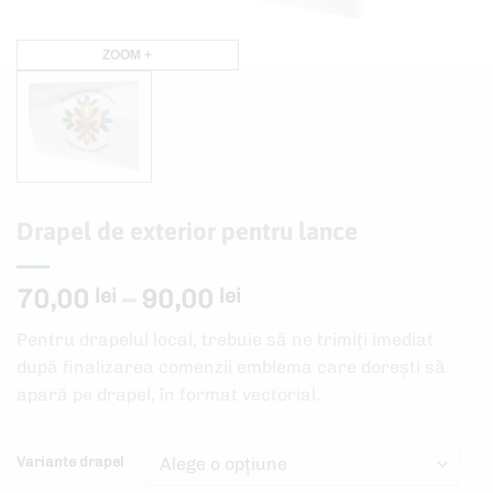
ZOOM +
Drapel de exterior pentru lance
Interval
70,00
–
90,00
lei
lei
de
Pentru drapelul local, trebuie să ne trimiți imediat
prețuri:
după finalizarea comenzii emblema care dorești să
70,00 lei
apară pe drapel, în format vectorial.
până
la
90,00 lei
Variante drapel