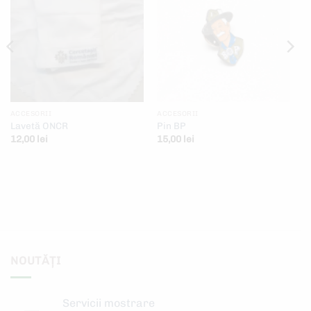
Add to
Add to
wishlist
wishlist
ACCESORII
ACCESORII
Lavetă ONCR
Pin BP
12,00
lei
15,00
lei
NOUTĂȚI
Servicii mostrare