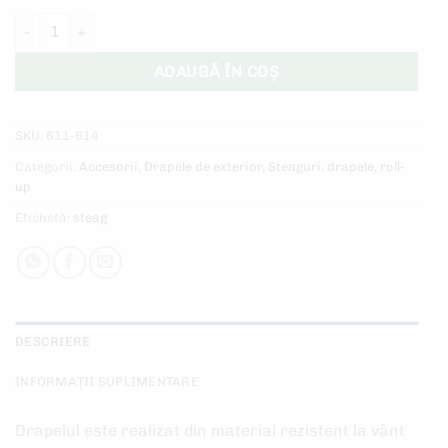
Cantitate Drapel de exterior pentru lance
ADAUGĂ ÎN COȘ
SKU:
611-614
Categorii:
Accesorii
,
Drapele de exterior
,
Steaguri, drapele, roll-
up
Etichetă:
steag
DESCRIERE
INFORMAȚII SUPLIMENTARE
Drapelul este realizat din material rezistent la vânt