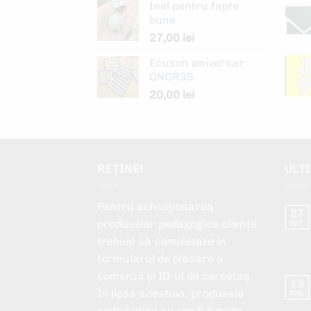
Inel pentru fapte
bune
27,00
lei
Ecuson aniversar
ONCR35
20,00
lei
REȚINE!
ULT
Pentru achiziționarea
27
produselor pedagogice clienții
apr.
trebuie să completeze în
formularul de plasare a
comenzii și ID-ul de cercetaș.
13
În lipsa acestuia, produsele
aug.
pedagogice nu vor fi livrare.