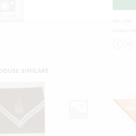
SKU:
2396
Categorii:
Pe
ODUSE SIMILARE
Add to
Add to
wishlist
wishlist