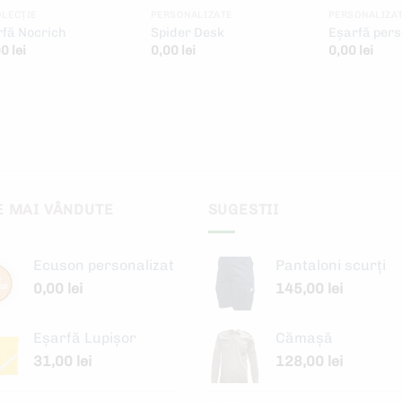
OLECȚIE
PERSONALIZATE
PERSONALIZA
fă Nocrich
Spider Desk
Eşarfă pers
00
lei
0,00
lei
0,00
lei
E MAI VÂNDUTE
SUGESTII
Ecuson personalizat
Pantaloni scurți
0,00
lei
145,00
lei
Eșarfă Lupișor
Cămașă
31,00
lei
128,00
lei