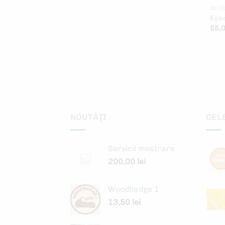
PERSONALIZATE
PERSONALIZATE
DE C
Morf personalizat
Ecuson personalizat
Eșar
0,00
lei
0,00
lei
55,
NOUTĂȚI
CEL
Servicii mostrare
200,00
lei
Woodbadge 1
13,50
lei