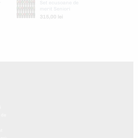
r
Set ecusoane de
merit Seniori
315,00
lei
i
 de
nt