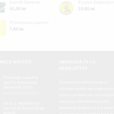
Eșarfă Temerar
Ecuson Explorato
31,00
lei
10,50
lei
Promisiune Lupișori
7,50
lei
IMELE NOUTĂȚI
ABONEAZĂ-TE LA
NEWSLETTER
Povestea noastră
pentru Adunarea
Trimitem periodic mesaje cu
Generală 2025
ultimele noutăți ale magazinulu
pentru
Comentariile sunt închise
nostru: produse noi, actualizări
Povestea
stocuri și alte informații utile.
noastră
De la 1 septembrie
pentru
Abonează-te pentru a fi la cure
lucrezi la Scout Shop.
Adunarea
Aplică!