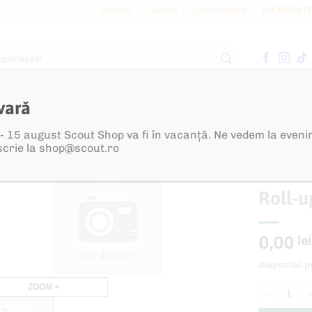
Despre
Livrare / Cum Comand
IDENTITAT
SEDI
OGICE
ACCESORII
PERSONALIZATE
vară
RI, DRAPELE, ROLL-UP
/
ROLL-UP
e - 15 august Scout Shop va fi în vacanță. Ne vedem la eveni
scrie la shop@scout.ro
Roll-
0,00
lei
Disponibil 
Cantitate R
ZOOM +