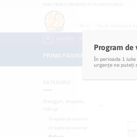
Skip
100% PROFIT REINVESTIT ÎN CERCETĂȘIE!
to
content
Caută
după:
NOUTĂȚI
ÎMBRĂCĂMINTE
PEDAG
Program de 
PRIMA PAGINĂ
/
SHOP
/
STEAGU
În perioada 1 iuli
urgențe ne puteți 
CATEGORII
Steaguri, drapele,
roll-up
Drapele de exterior
Drapele de interior
Roll-up